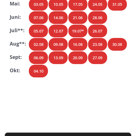
Mai:
03.05
10.05
17.05
24.05
31.05
Juni:
07.06
14.06
21.06
28.06
Juli**:
05.07
12.07
19.07*
26.07
Aug**:
02.08
09.08
16.08
23.08
30.08
Sept:
06.09
13.09
20.09
27.09
Okt:
04.10