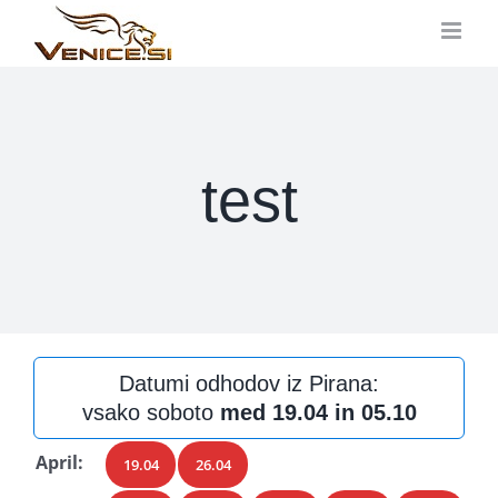
Kihagyás
test
Datumi odhodov iz Pirana:
vsako soboto
med 19.04 in 05.10
April:
19.04
26.04