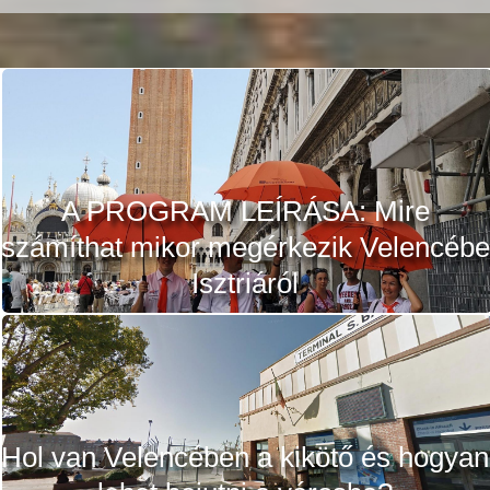
A PROGRAM LEÍRÁSA: Mire
számíthat mikor megérkezik Velencébe
Isztriáról
Hol van Velencében a kikötő és hogyan