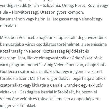
vendégeskedik (Pirán – Szlovénia, Umag, Porec, Rovinj vagy
Pula – Horvátország). Utazzon gyors kompon,
katamaránon vagy hajón és látogassa meg Velencét egy
nap alatt.
Miközben Velencébe hajózunk, tapasztalt idegenvezetőink
bemutatják a város csodálatos történelmét, a Serenissima
Köztársaság / Velencei Köztársaság fejlődését és
összeomlását, illetve elmagyarázzák az érkezéskor ránk
váró program menetét. Amíg Velencében van, elhajózhat a
Giudecca csatornán, csatlakozhat egy ingyenes vezetett
túrához a Szent Márk térre, gondolával bejárhatja a titkos
csatornákat vagy láthatja a Canale Grande-t egy exkluzív
vízitaxival. Gazdagítsa isztriai időtöltését, hajózzon el
Velencébe velünk és töltse kellemesen a napot képzett
idegenvezetőinkkel.