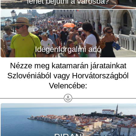
lehet bejutni a városba?
Idegenforgalmi adó
Nézze meg katamarán járatainkat
Szlovéniából vagy Horvátországból
Velencébe: