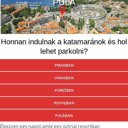
PULA
Honnan indulnak a katamaránok és hol
lehet parkolni?
PIRÁNBAN
UMAGBAN
POREČBEN
ROVINJBAN
PULÁBAN
Élvezzen egy napot amíg egy isztriai resortban