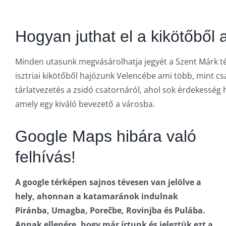
Hogyan juthat el a kikötőből
Minden utasunk megvásárolhatja jegyét a Szent Márk t
isztriai kikötőből hajózunk Velencébe ami több, mint csa
tárlatvezetés a zsidó csatornáról, ahol sok érdekesség 
amely egy kiváló bevezető a városba.
Google Maps hibára való
felhívás!
A google térképen sajnos tévesen van jelölve a
hely, ahonnan a katamaránok indulnak
Piránba, Umagba, Porečbe, Rovinjba és Pulába.
Annak ellenére, hogy már írtunk és jeleztük ezt a