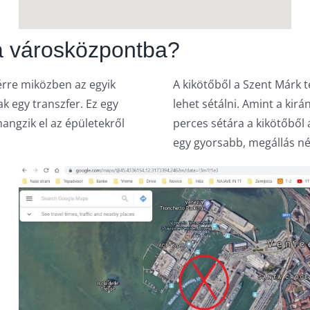
 a városközpontba?
érre miközben az egyik
A kikötőből a Szent Márk t
k egy transzfer. Ez egy
lehet sétálni. Amint a kirá
hangzik el az épületekről
perces sétára a kikötőből
egy gyorsabb, megállás nél