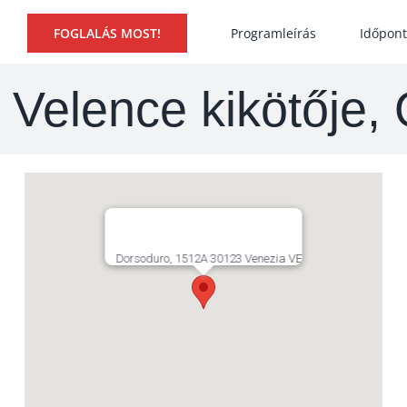
Programleírás
Időpont
FOGLALÁS MOST!
, Velence kikötője,
Dorsoduro, 1512A 30123 Venezia VE