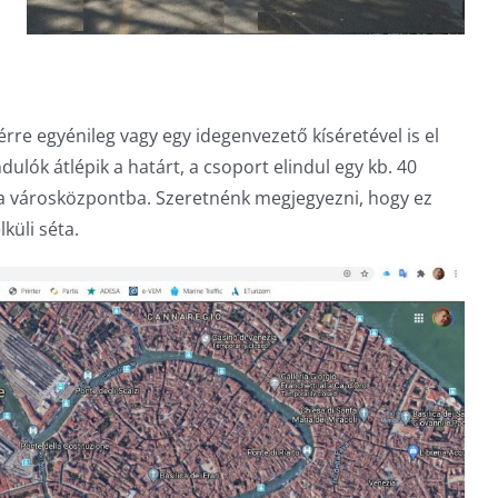
érre egyénileg vagy egy idegenvezető kíséretével is el
ndulók átlépik a határt, a csoport elindul egy kb. 40
 a városközpontba. Szeretnénk megjegyezni, hogy ez
küli séta.