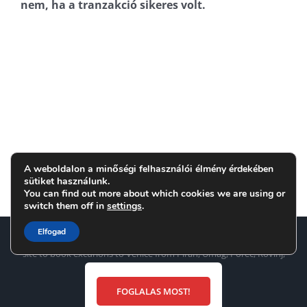
nem, ha a tranzakció sikeres volt.
A weboldalon a minőségi felhasználói élmény érdekében
sütiket használunk.
You can find out more about which cookies we are using or
switch them off in
settings
.
Elfogad
Copyright
2026 TOP Line d.o.o. Portorož www.venice.si is a web
site to book excurions to Venice from Piran, Umag, Poreč, Rovinj,
Pula
FOGLALAS MOST!
Facebook
X
Instagram
Pinterest